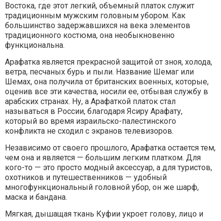
Востока, где этот легкий, объемный платок служит
традиционным мужским головным убором. Как
большинство задержавшихся на века элементов
традиционного костюма, она необыкновенно
функциональна.
Арафатка является прекрасной защитой от зноя, холода,
ветра, песчаных бурь и пыли. Название Шемаг или
Шемах, она получила от британских военных, которые,
оценив все эти качества, носили ее, отбывая службу в
арабских странах. Ну, а Арафаткой платок стал
называться в России, благодаря Ясиру Арафату,
который во время израильско-палестинского
конфликта не сходил с экранов телевизоров.
Независимо от своего прошлого, Арафатка остается тем,
чем она и является — большим легким платком. Для
кого-то — это просто модный аксессуар, а для туристов,
охотников и путешественников — удобный
многофункциональный головной убор, он же шарф,
маска и бандана.
Мягкая, дышащая ткань Куфии укроет голову, лицо и