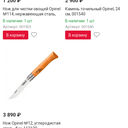
1 200
₽
2 900
₽
Нож для чистки овощей Opinel
Камень точильный Opinel, 24
№114, нержавеющая сталь,
см, 001540
блистер, 001923
В наличии: 1 шт.
В наличии: 1 шт.
Артикул: 001923
Артикул: 001540
В корзину
В корзину
3 890
₽
Нож Opinel №12, углеродистая