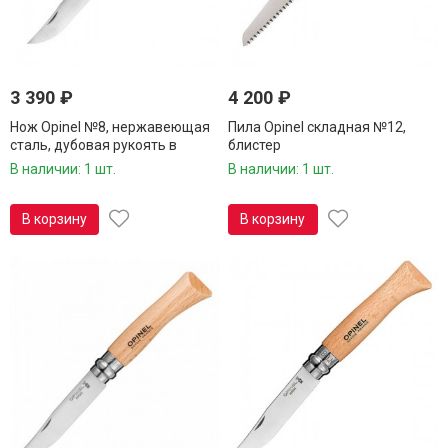
3 390
₽
4 200
₽
Нож Opinel №8, нержавеющая
Пила Opinel складная №12,
сталь, дубовая рукоять в
блистер
картонной коробке
В наличии: 1 шт.
В наличии: 1 шт.
В корзину
В корзину