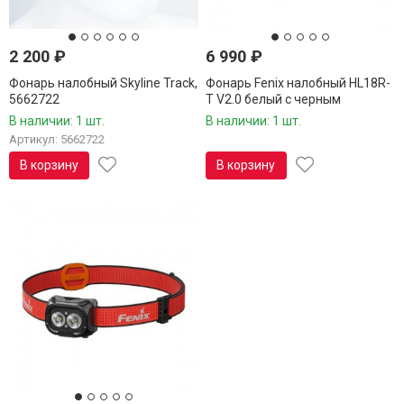
2 200
₽
6 990
₽
Фонарь налобный Skyline Track,
Фонарь Fenix налобный HL18R-
5662722
T V2.0 белый с черным
ремешком
В наличии: 1 шт.
В наличии: 1 шт.
Артикул: 5662722
В корзину
В корзину