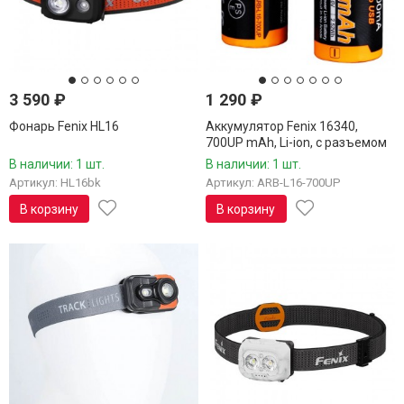
3 590
₽
1 290
₽
Фонарь Fenix HL16
Аккумулятор Fenix 16340,
700UP mAh, Li-ion, с разъемом
для USB, ARB-L16-700UP
В наличии: 1 шт.
В наличии: 1 шт.
Артикул: HL16bk
Артикул: ARB-L16-700UP
В корзину
В корзину