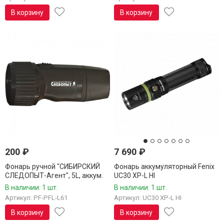
В корзину
В корзину
200
₽
7 690
₽
Фонарь ручной "СИБИРСКИЙ
Фонарь аккумуляторный Fenix
СЛЕДОПЫТ-Агент", 5L, аккум.
UC30 XP-L HI
220 В PF-PFL-L61
В наличии: 1 шт.
В наличии: 1 шт.
Артикул: PF-PFL-L61
Артикул: UC30 XP-L HI
В корзину
В корзину