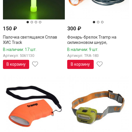
150
₽
300
₽
Палочка светящаяся Сплав
Фонарь-брелок Tramp на
ХИС Track
силиконовом шнуре,
оранжевый, TRA-183
В наличии: 17 шт.
В наличии: 9 шт.
Артикул: 5061130
Артикул: TRA-183
В корзину
В корзину