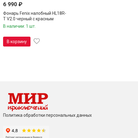
6 990
₽
Фонарь Fenix налобный HL18R-
T V2.0 черный с красным
ремешком
В наличии: 1 шт.
В корзину
Политика обработки персональных данных