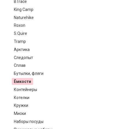
BTrace
King Camp
Naturehike
Roxon
S.Quire
Tramp
Арктика
Следопыт
Сплав
Бутылки, фляги
Ёмкости
Контейнеры
Котелки
Кружки
Миски
Наборы посуды