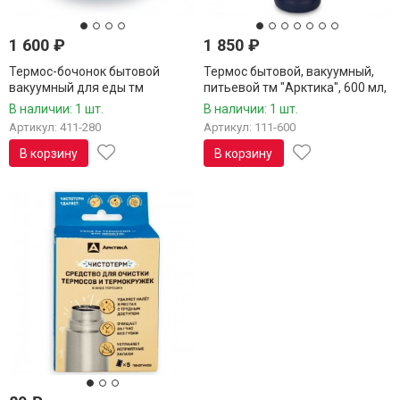
1 600
₽
1 850
₽
Термос-бочонок бытовой
Термос бытовой, вакуумный,
вакуумный для еды тм
питьевой тм "Арктика", 600 мл,
"Арктика", 280 мл, голубой, арт.
арт. 111-600
В наличии: 1 шт.
В наличии: 1 шт.
411-280
Артикул: 411-280
Артикул: 111-600
В корзину
В корзину