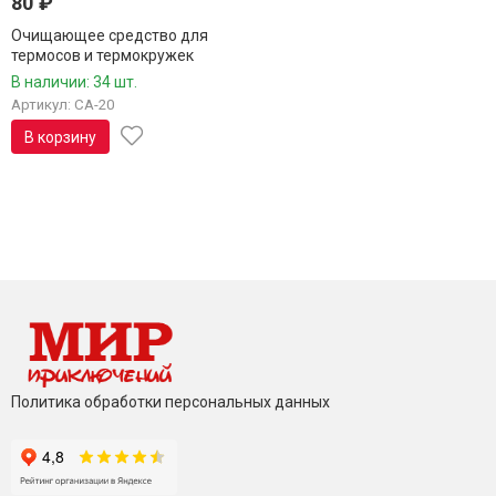
80
₽
Очищающее средство для
термосов и термокружек
Арктика "Чистотерм" CA-20
В наличии: 34 шт.
Артикул: CA-20
В корзину
Политика обработки персональных данных