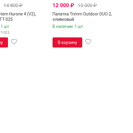
₽
12 000
₽
14 800
₽
15 000
₽
tem Hurone 4 (V2),
Палатка Trimm Outdoor DUO 2,
TT-025
оливковый
 1 шт.
В наличии: 1 шт.
T-025
ну
В корзину