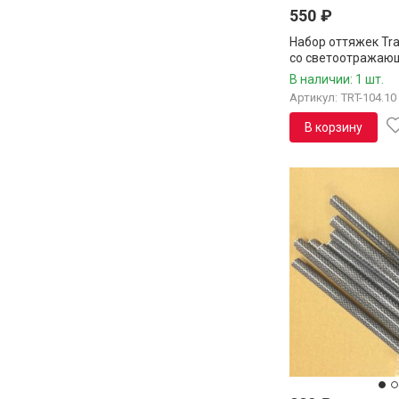
550
₽
Набор оттяжек Tr
со светоотражаю
комплект, TRT-104
В наличии: 1 шт.
Артикул: TRT-104.10
В корзину