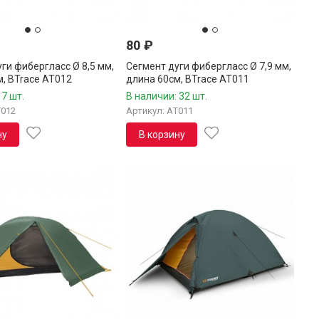
80
₽
ги фибергласс Ø 8,5 мм,
Сегмент дуги фибергласс Ø 7,9 мм,
м, BTrace AT012
длина 60см, BTrace AT011
 7 шт.
В наличии: 32 шт.
T012
Артикул: AT011
ну
В корзину