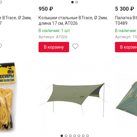
950
₽
5 300
₽
 BTrace, Ø 2мм,
Колышки стальные BTrace, Ø 2мм,
Палатка Bt
7
длина 17 см, AT026
T0489
В наличии: 1 шт.
В наличии:
Артикул: AT026
Артикул: T
В корзину
В корзи