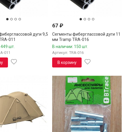
67
₽
фиберглассовой дуги 9,5
Сегменты фиберглассовой дуги 11
TRA-011
мм Tramp TRA-016
 449 шт.
В наличии: 150 шт.
RA-011
Артикул: TRA-016
ну
В корзину