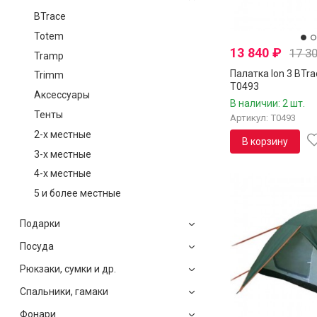
BTrace
Totem
13 840
₽
17 3
Tramp
Палатка Ion 3 BTra
Trimm
T0493
Аксессуары
В наличии: 2 шт.
Тенты
Артикул: T0493
2-х местные
В корзину
3-х местные
4-х местные
5 и более местные
Подарки
Посуда
Рюкзаки, сумки и др.
Спальники, гамаки
Фонари