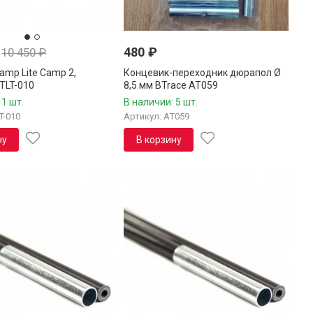
480
₽
10 450
₽
amp Lite Camp 2,
Концевик-переходник дюрапол Ø
TLT-010
8,5 мм BTrace AT059
 1 шт.
В наличии: 5 шт.
T-010
Артикул: AT059
ну
В корзину