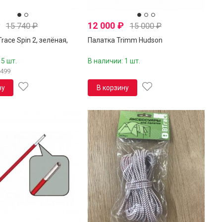
₽
12 000
₽
15 740
₽
15 000
₽
race Spin 2, зелёная,
Палатка Trimm Hudson
 5 шт.
В наличии: 1 шт.
0499
ну
В корзину