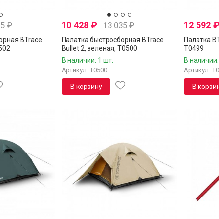
10 428
₽
12 592
35
₽
13 035
₽
орная BTrace
Палатка быстросборная BTrace
Палатка BT
0502
Bullet 2, зеленая, T0500
T0499
В наличии: 1 шт.
В наличии:
Артикул: T0500
Артикул: T
В корзину
В корзи