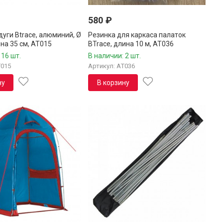
580
₽
уги Btrace, алюминий, Ø
Резинка для каркаса палаток
ина 35 см, AT015
BTrace, длина 10 м, AT036
 16 шт.
В наличии: 2 шт.
T015
Артикул: AT036
ну
В корзину