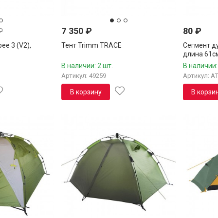
7 350
₽
80
₽
₽
ee 3 (V2),
Тент Trimm TRACE
Сегмент ду
длина 61с
В наличии: 2 шт.
В наличии:
Артикул: 49259
Артикул: A
В корзину
В корзи