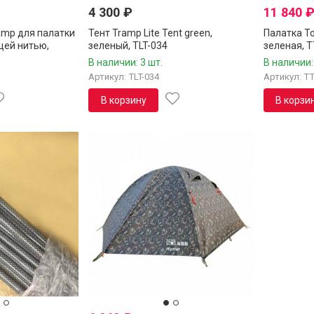
4 300
₽
11 840
amp для палатки
Тент Tramp Lite Tent green,
Палатка To
щей нитью,
зеленый, TLT-034
зеленая, T
.10
В наличии: 3 шт.
В наличии:
Артикул: TLT-034
Артикул: TT
В корзину
В корзи