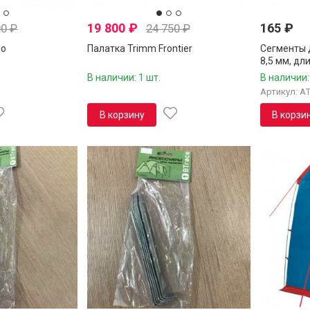
19 800
₽
165
₽
00
₽
24 750
₽
io
Палатка Trimm Frontier
Сегменты д
8,5 мм, дл
В наличии: 1 шт.
В наличии:
Артикул: A
В корзину
В корзи