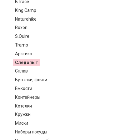
BTrace
King Camp
Naturehike
Roxon
S.Quire
Tramp
Арктика
Следопыт
Сплав
Бутылки, фляги
Ёмкости
Контейнеры
Котелки
Кружки
Миски
Наборы посуды