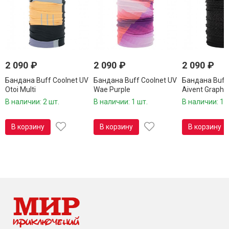
2 090
₽
2 090
₽
2 090
₽
Бандана Buff Coolnet UV
Бандана Buff Coolnet UV
Бандана Buff 
Otoi Multi
Wae Purple
Aivent Graphit
133643.555.10.00
133647.605.10.00
133638.901.10
В наличии: 2 шт.
В наличии: 1 шт.
В наличии: 1 
В корзину
В корзину
В корзину