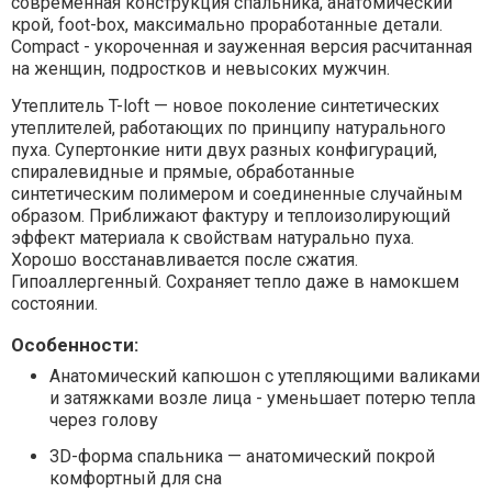
современная конструкция спальника, анатомический
крой, foot-box, максимально проработанные детали.
Compact - укороченная и зауженная версия расчитанная
на женщин, подростков и невысоких мужчин.
Утеплитель T-loft — новое поколение синтетических
утеплителей, работающих по принципу натурального
пуха. Супертонкие нити двух разных конфигураций,
спиралевидные и прямые, обработанные
синтетическим полимером и соединенные случайным
образом. Приближают фактуру и теплоизолирующий
эффект материала к свойствам натурально пуха.
Хорошо восстанавливается после сжатия.
Гипоаллергенный. Сохраняет тепло даже в намокшем
состоянии.
Особенности:
Анатомический капюшон с утепляющими валиками
и затяжками возле лица - уменьшает потерю тепла
через голову
3D-форма спальника — анатомический покрой
комфортный для сна