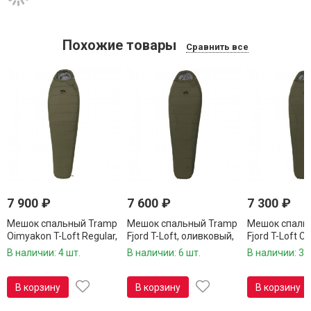
Похожие товары
Сравнить все
7 900
₽
7 600
₽
7 300
₽
Мешок спальный Tramp
Мешок спальный Tramp
Мешок спаль
Oimyakon T-Loft Regular,
Fjord T-Loft, оливковый,
Fjord T-Loft C
оливковый, TRS-048R
TRS-049R
оливковый, T
В наличии: 4 шт.
В наличии: 6 шт.
В наличии: 3 
В корзину
В корзину
В корзину