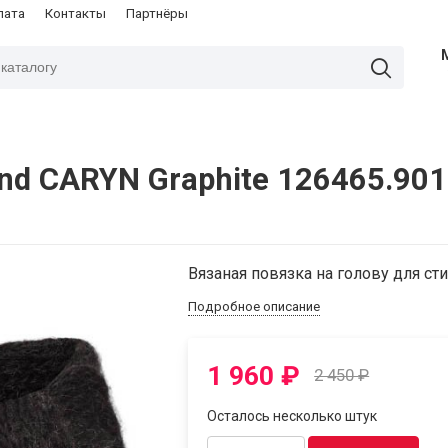
лата
Контакты
Партнёры
and CARYN Graphite 126465.901
Вязаная повязка на голову для ст
Подробное описание
1 960
₽
2 450
₽
Осталось несколько штук