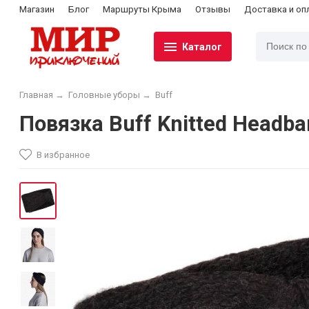
Магазин
Блог
Маршруты Крыма
Отзывы
Доставка и оп
Каталог
Главная
→
Головные уборы
→
Buff
Повязка Buff Knitted Headb
В избранное