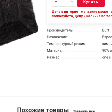
–
+
Купить
Цена в интернет магазине может о
пожалуйста, цену и наличие по те
Производитель:
Buff
Назначение:
Взрос
Температурный режим:
зима 
Материал:
90% а
Размер:
one s
Похожие товары
Сравнить все