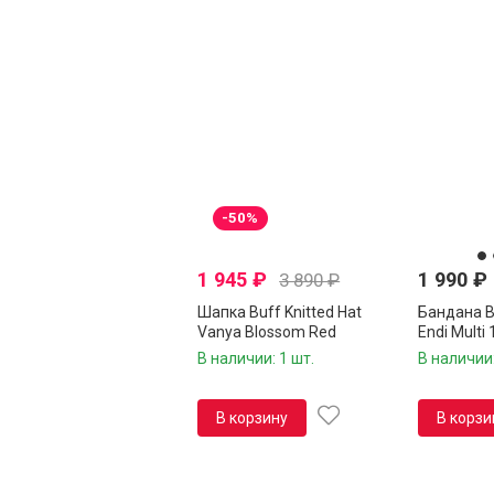
-50%
1 945
₽
1 990
₽
3 890
₽
Шапка Buff Knitted Hat
Бандана B
Vanya Blossom Red
Endi Multi
120834.419.10.00
В наличии: 1 шт.
В наличии:
В корзину
В корзи