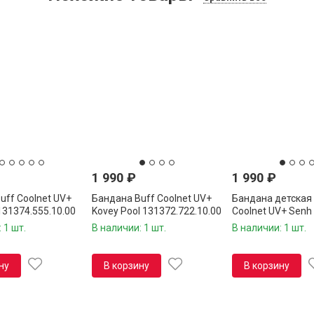
1 990
₽
1 990
₽
uff Coolnet UV+
Бандана Buff Coolnet UV+
Бандана детская 
 131374.555.10.00
Kovey Pool 131372.722.10.00
Coolnet UV+ Senh
131309.707.10.00
 1 шт.
В наличии: 1 шт.
В наличии: 1 шт.
ну
В корзину
В корзину