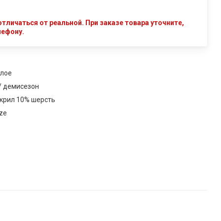
тличаться от реальной. При заказе товара уточните,
лефону.
лое
/ демисезон
крил 10% шерсть
ize