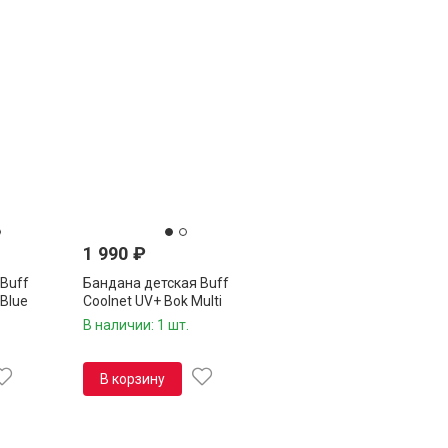
1 990
₽
Buff
Бандана детская Buff
 Blue
Coolnet UV+ Bok Multi
131307.555.10.00
В наличии: 1 шт.
В корзину