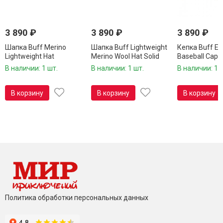
3 890
₽
3 890
₽
3 890
₽
Шапка Buff Merino
Шапка Buff Lightweight
Кепка Buff Es
Lightweight Hat
Merino Wool Hat Solid
Baseball Cap 
Multistripes Tempest
Grey 113013.937.10.00
117197.302.10
В наличии: 1 шт.
В наличии: 1 шт.
В наличии: 1 
117997.759.10.00
В корзину
В корзину
В корзину
Политика обработки персональных данных