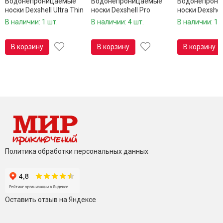
Водонепроницаемые
Водонепроницаемые
Водонепрон
носки Dexshell Ultra Thin
носки Dexshell Pro
носки Dexshel
Crew DS683OG
visibility Cycling
visibility Cyclin
В наличии: 1 шт.
В наличии: 4 шт.
В наличии: 1 
DS648GRY
DS648HVY
В корзину
В корзину
В корзину
Политика обработки персональных данных
Оставить отзыв на Яндексе