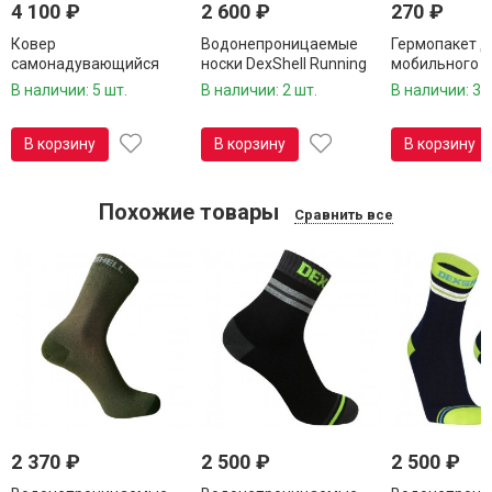
4 100
₽
2 600
₽
270
₽
Ковер
Водонепроницаемые
Гермопакет д
самонадувающийся
носки DexShell Running
мобильного 
Tramp
Lite с красными
Tramp TRA-0
В наличии: 5 шт.
В наличии: 2 шт.
В наличии: 3 
состегивающийся TRI-
полосками DS20610RED
004
В корзину
В корзину
В корзину
Похожие товары
Сравнить все
2 370
₽
2 500
₽
2 500
₽