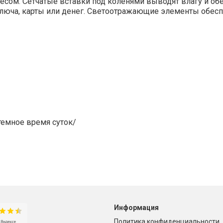
тнесом. Сетчатые вставки под коленями выводят влагу и о
ключа, карты или денег. Светоотражающие элементы обес
емное время суток/
Информация
Политика конфиденциальности