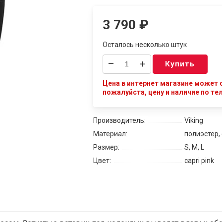
3 790
₽
Осталось несколько штук
–
+
Купить
Цена в интернет магазине может о
пожалуйста, цену и наличие по те
Производитель:
Viking
Материал:
полиэстер,
Размер:
S, M, L
Цвет:
capri pink