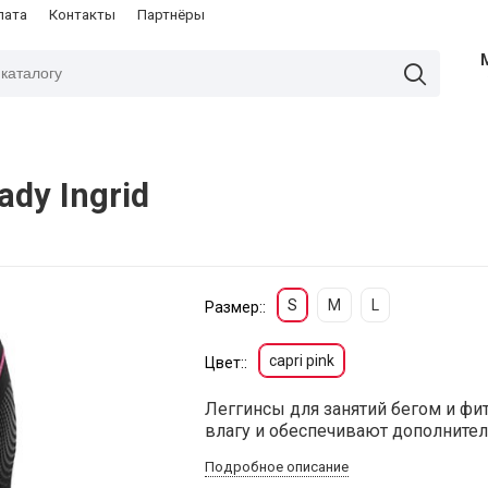
лата
Контакты
Партнёры
ady Ingrid
S
M
L
Размер::
capri pink
Цвет::
Леггинсы для занятий бегом и фи
влагу и обеспечивают дополнител
Подробное описание