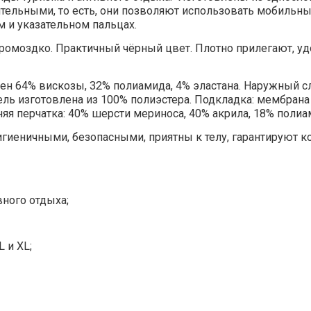
тельными, то есть, они позволяют использовать мобильны
м и указательном пальцах.
 громоздко. Практичный чёрный цвет. Плотно прилегают, у
ен 64% вискозы, 32% полиамида, 4% эластана. Наружный сл
ель изготовлена из 100% полиэстера. Подкладка: мембрана
яя перчатка: 40% шерсти мериноса, 40% акрила, 18% полиам
игиеничными, безопасными, приятны к телу, гарантируют к
ного отдыха;
 и XL;