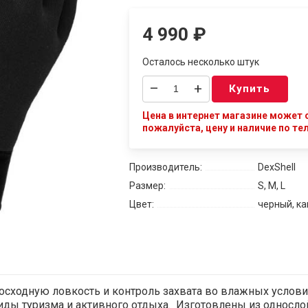
4 990
₽
Осталось несколько штук
–
+
Купить
Цена в интернет магазине может о
пожалуйста, цену и наличие по те
Производитель:
DexShell
Размер:
S, M, L
Цвет:
черный, к
сходную ловкость и контроль захвата во влажных условиях
 виды туризма и активного отдыха. Изготовлены из односл