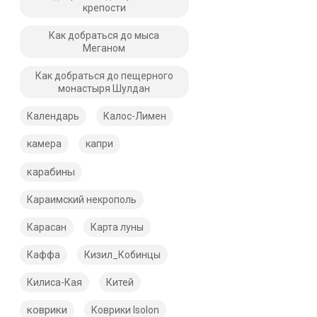
крепости
Как добраться до мыса
Меганом
Как добраться до пещерного
монастыря Шулдан
Календарь
Калос-Лимен
камера
капри
карабины
Караимский некрополь
Карасан
Карта луны
Каффа
Кизил_Кобинцы
Килиса-Кая
Китей
коврики
Коврики Isolon