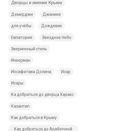
Дворцы и имения Крыма
Демерджи
Джанике
для учёбы
Дождевик
Евпатория
Звездное Небо
Звериннный стиль
Инкерман
Иосафатава Долина
Исар
Исары
Ка добраться до дворца Харакс
Казантип
Как добраться в Крыму
Как добраться до Арабатской