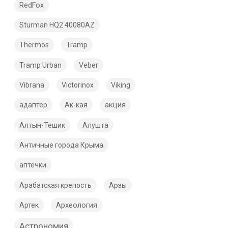
RedFox
Sturman HQ2 40080AZ
Tramp
Thermos
Tramp Urban
Veber
Vibrana
Victorinox
Viking
акция
адаптер
Ак-кая
Алтын-Тешик
Алушта
Античные города Крыма
аптечки
Арабатская крепость
Арзы
Археология
Артек
Астрономия