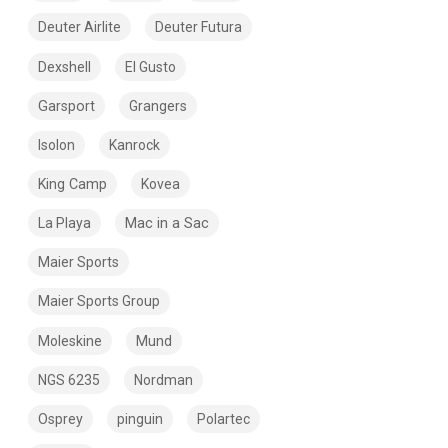
Deuter Airlite
Deuter Futura
Dexshell
El Gusto
Garsport
Grangers
Isolon
Kanrock
King Camp
Kovea
Mac in a Sac
La Playa
Maier Sports
Maier Sports Group
Moleskine
Mund
NGS 6235
Nordman
Osprey
pinguin
Polartec