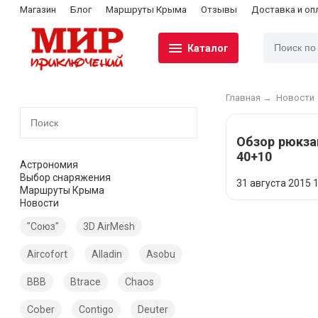
Магазин
Блог
Маршруты Крыма
Отзывы
Доставка и оп
Каталог
Главная
→
Новости
Обзор рюкзак
40+10
Астрономия
Выбор снаряжения
31 августа 2015
1
Маршруты Крыма
Новости
"Союз"
3D AirMesh
Aircofort
Alladin
Asobu
BBB
Btrace
Chaos
Cober
Contigo
Deuter