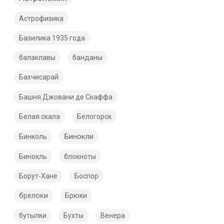
Астрофизика
Базилика 1935 года
балаклавы
банданы
Бахчисарай
Башня Джовани де Скаффа
Белая скала
Белогорск
Бинокли
Бинколь
Бинокль
блокноты
Борут-Хане
Боспор
брелоки
Брюки
бутылки
Бухты
Венера