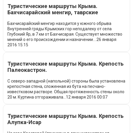
Туристические маршруты Крыма.
Бахчисарайский менгир, таврские
дольмены
Бахчисарайский менгир находится у южного обрыва
Внутренней гряды Крымских гор неподалеку от села
Глубокий Яр, в 7 км от Бахчисарая. Существует множество
мнений о его происхождении и назначении....
26 января
2016
15:15
Туристические маршруты Крыма. Крепость
Палеокастрон.
С северо-западной (напольной) стороны была установлена
крепостная стена, сложенная из бута на песчано-
известковом растворе. Общая протяженность стены около
20 м. Куртина отгораживала...
12 января 2016
00:07
Туристические маршруты Крыма. Крепость
Алупка-Исар