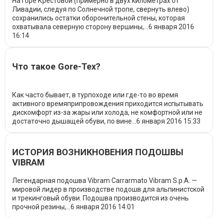
На горе Крестовой (примерно в двух километрах от
Ливадии, следуя по Солнечной тропе, свернуть влево)
сохранились остатки оборонительной стены, которая
охватывала северную сторону вершины,...
6 января 2016
16:14
Что такое Gore-Tex?
Как часто бывает, в турпоходе или где-то во время
активного времяприпровождения приходится испытывать
дискомфорт из-за жары или холода, не комфортной или не
достаточно дышащей обуви, по вине...
6 января 2016
15:33
ИСТОРИЯ ВОЗНИКНОВЕНИЯ ПОДОШВЫ
VIBRAM
Легендарная подошва Vibram Carrarmato Vibram S.p.A. —
мировой лидер в производстве подошв для альпинистской
и трекинговый обуви. Подошва производится из очень
прочной резины,...
6 января 2016
14:01